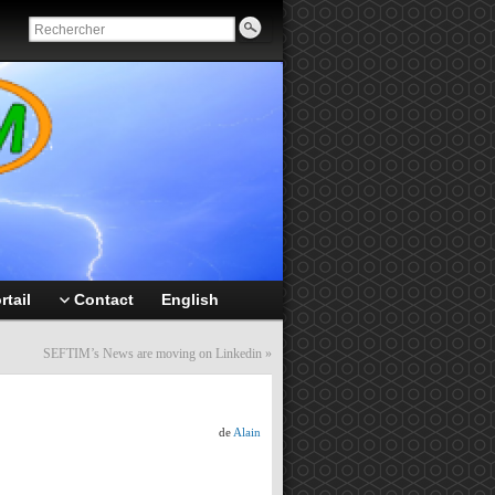
rtail
Contact
English
SEFTIM’s News are moving on Linkedin
»
de
Alain